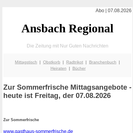
Abo | 07.08.2026
Ansbach Regional
Die Zeitung mit Nur Guten Nachrichten
Mittagstisch
|
Obstkorb
|
Radtrikot
|
Branchenbuch
|
Heiraten
|
Bücher
Zur Sommerfrische
Mittagsangebote -
heute ist Freitag, der 07.08.2026
Zur Sommerfrische
www.gasthaus-sommerfrische.de