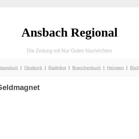
Ansbach Regional
Die Zeitung mit Nur Guten Nachrichten
ttagstisch
|
Obstkorb
|
Radtrikot
|
Branchenbuch
|
Heiraten
|
Büc
Geldmagnet